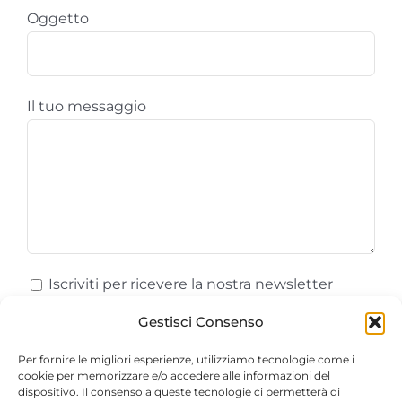
Oggetto
Il tuo messaggio
Iscriviti per ricevere la nostra newsletter
Gestisci Consenso
Ho letto e accetto le
Condizioni di Vendita
,
la
Privacy Policy
e la
Cookie Policy
.
Per fornire le migliori esperienze, utilizziamo tecnologie come i
cookie per memorizzare e/o accedere alle informazioni del
dispositivo. Il consenso a queste tecnologie ci permetterà di