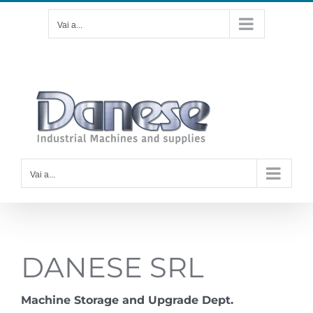
Salta
Vai a...
al
contenuto
Instagram
YouTube
LinkedIn
Facebook
Vai a...
DANESE SRL
Machine Storage and Upgrade Dept.