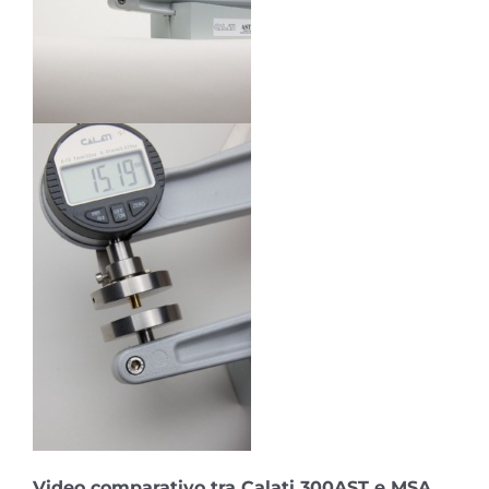
Video comparativo tra Calati 300AST e MSA