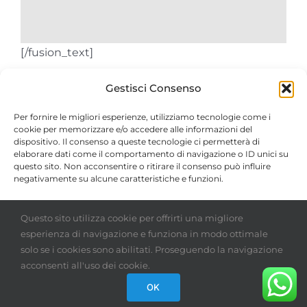
[/fusion_text]
Gestisci Consenso
Per fornire le migliori esperienze, utilizziamo tecnologie come i
Condividi questa storia, scegli tu
cookie per memorizzare e/o accedere alle informazioni del
dispositivo. Il consenso a queste tecnologie ci permetterà di
dove!
elaborare dati come il comportamento di navigazione o ID unici su
questo sito. Non acconsentire o ritirare il consenso può influire
Facebook
X
Reddit
LinkedIn
WhatsApp
Tumblr
Pinterest
Vk
Email
negativamente su alcune caratteristiche e funzioni.
Accetta
Questo sito utilizza cookie per offrirti una migliore
esperienza di navigazione e funziona in modo ottimale
Nega
solo se i cookies sono abilitati. Proseguendo la navigazione
acconsenti all'uso dei cookie.
Visualizza le preferenze
OK
©
2026 Danese Srl | Tutti i diritti riservati.